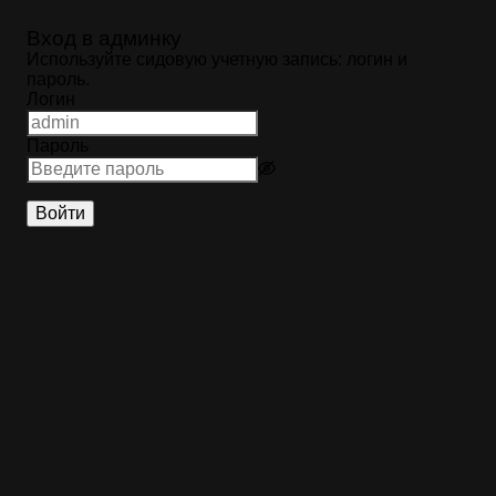
Blackjack
Вход в админку
online
Используйте сидовую учетную запись: логин и
пароль.
játék
Логин
ingyen
Пароль
All
slots
Войти
casino
no
deposit
bonus,
Online
roulette
nj
newbigsearch:
ahztxritnps